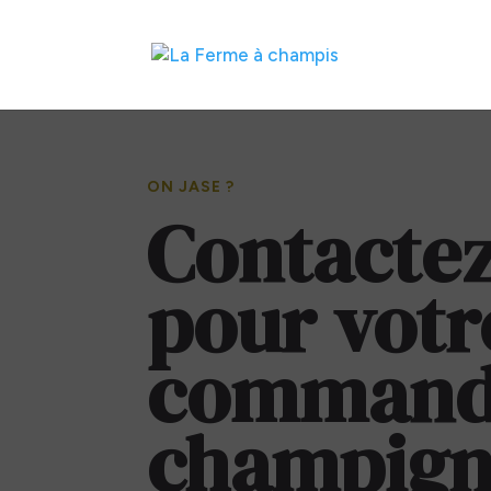
ON JASE ?
Contacte
pour votr
command
champign