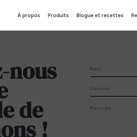
À propos
Produits
Blogue et recettes
Re
z-nous
e
e de
ons !