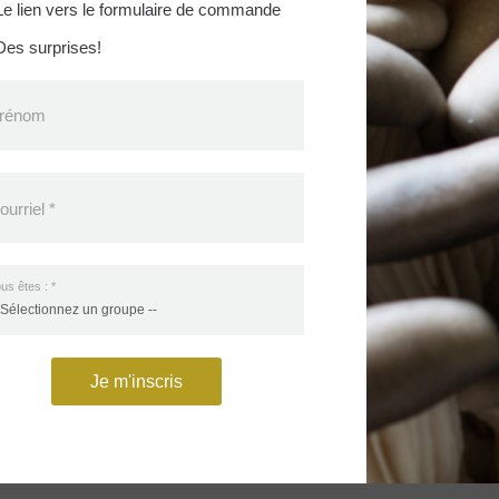
e lien vers le formulaire de commande
Des surprises!
rénom
ourriel
*
us êtes :
*
Je m'inscris