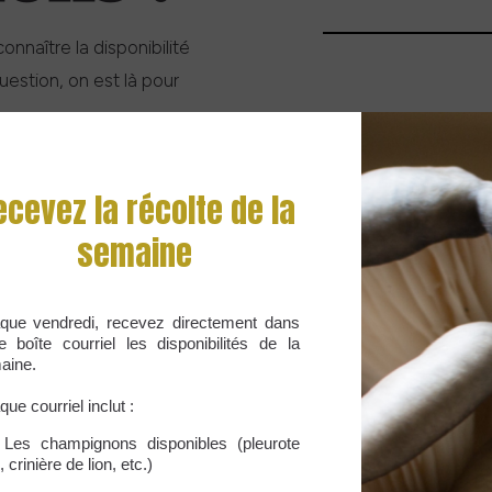
naître la disponibilité
estion, on est là pour
dapte à vos besoins.
ecevez la récolte de la
ous ce que vous cherchez,
semaine
nous directement, et on
que vendredi, recevez directement dans
e boîte courriel les disponibilités de la
aine.
ue courriel inclut :
Les champignons disponibles (pleurote
, crinière de lion, etc.)