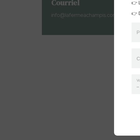
Courriel
👉 L
👉 
info@lafermeachampis.com
P
C
Vo