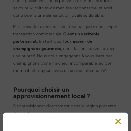
chefs passionnés, nous pouvons offrir des produits
savoureux, cultivés de manière responsable, et ainsi
contribuer à une alimentation locale et durable.
Mais travailler avec nous, ce n’est pas juste une simple
transaction commerciale.
C’est un véritable
partenariat.
En tant que
fournisseur de
champignons gourmets
, nous faisons de vos besoins
une priorité. Nous nous engageons à vous livrer des
champignons d’une fraîcheur incomparable, au bon
moment, et toujours avec un service attentionné.
Pourquoi choisir un
approvisionnement local ?
S’approvisionner directement dans la région présente
de nombreux avantages, autant pour vous que pour
votre clientèle :