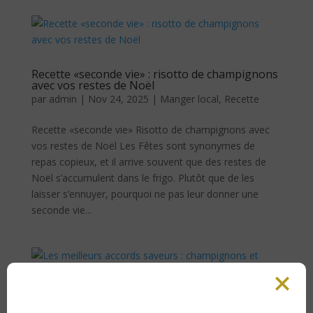
Recette «seconde vie» : risotto de champignons
avec vos restes de Noël
par
admin
|
Nov 24, 2025
|
Manger local
,
Recette
Recette «seconde vie» Risotto de champignons avec
vos restes de Noël Les Fêtes sont synonymes de
repas copieux, et il arrive souvent que des restes de
Noël s’accumulent dans le frigo. Plutôt que de les
laisser s’ennuyer, pourquoi ne pas leur donner une
seconde vie...
Les meilleurs accords saveurs : champignons et