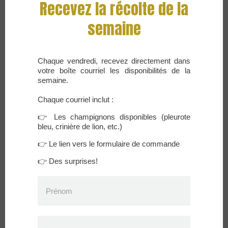
ingrédients festifs
Recevez la récolte de la
par
admin
|
Nov 24, 2025
|
Manger local
,
Recette
semaine
Les meilleurs accords saveurs Champignons et
ingrédients festifs Les Fêtes sont l’occasion parfaite
pour mettre vos talents culinaires en avant, et les
Chaque vendredi, recevez directement dans
champignons se prêtent à merveille aux plats festifs et
votre boîte courriel les disponibilités de la
semaine.
raffinés. Pleurotes, crinières de lion, hydnes corail et...
Chaque courriel inclut :
👉 Les champignons disponibles (pleurote
bleu, crinière de lion, etc.)
👉 Le lien vers le formulaire de commande
👉 Des surprises!
Articles récents
Comment remplacer la viande avec des champignons
Prénom
5 façons de cuisiner les champignons cette semaine
Comment préparer notre kit de risotto aux
champignons séchés