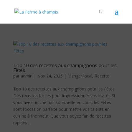
Top 10 des recettes aux champignons pour les
Fêtes
par
admin
|
Nov 24, 2025
|
Manger local
,
Recette
Top 10 des recettes aux champignons pour les Fêtes
Des recettes faciles pour impressionner vos invités Si
vous avez un chef qui sommeille en vous, les Fêtes
sont l’occasion parfaite pour mettre vos talents en
cuisine à l’honneur. Que vous soyez fan de recettes
rapides...